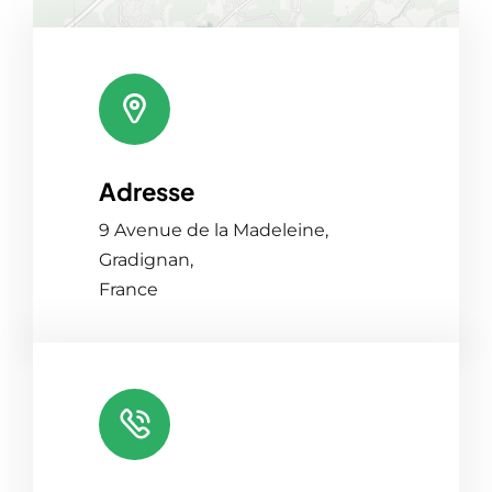
Adresse
Leaflet
|
Map tiles by
CARTO
, under
CC BY 3.0
. Data by
OpenStreetMap
, under ODbL.
9 Avenue de la Madeleine,
Gradignan,
France