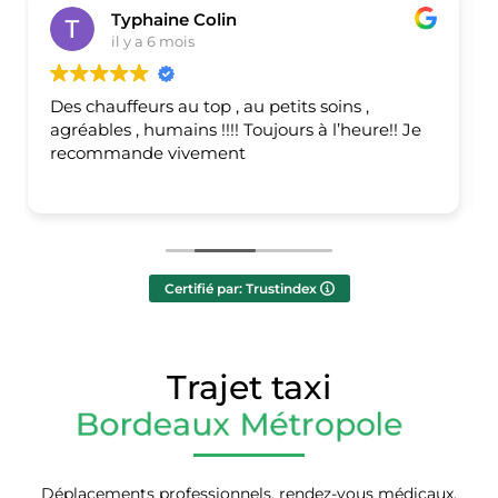
Paulmar
il y a 12 mois
Pris en charge par « Mika »
e!! Je
Ponctuel, très à l’écoute, bienveillant, échang
agréable. Je recommande !
C’est assez rare pour être souligné
Certifié par: Trustindex
Trajet taxi
Déplacements professionnels, rendez-vous médicaux,