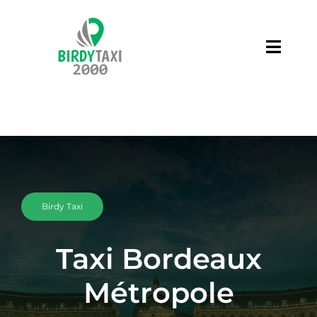
Skip
to
content
Toggl
Naviga
Services
Contact
Blog
Birdy Taxi
Taxi Bordeaux
Métropole