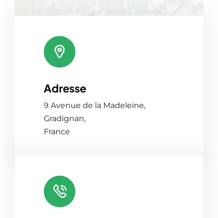
Adresse
Leaflet
|
Map tiles by
CARTO
, under
CC BY 3.0
. Data by
OpenStreetMap
, under ODbL.
9 Avenue de la Madeleine,
Gradignan,
France