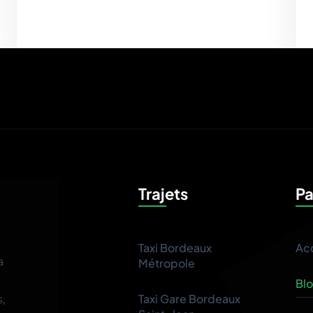
Trajets
P
Taxi Bordeaux
Acc
a
Métropole
Bl
Taxi Gare Bordeaux
,