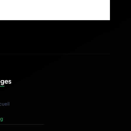
ages
ueil
og