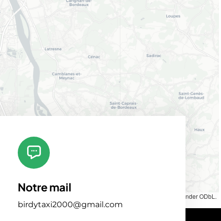
Notre mail
et
|
Map tiles by
CARTO
, under
CC BY 3.0
. Data by
OpenStreetMap
, under ODbL.
birdytaxi2000@gmail.com