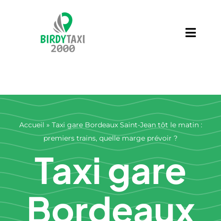
Skip
to
content
Toggl
Navig
Services
Contact
Blog
Accueil
»
Taxi gare Bordeaux Saint-Jean tôt le matin :
premiers trains, quelle marge prévoir ?
Taxi gare
Bordeaux