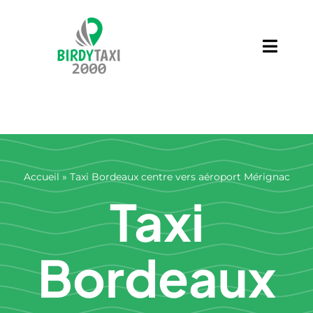
Skip
to
content
Toggl
Navig
Services
Contact
Blog
Accueil
»
Taxi Bordeaux centre vers aéroport Mérignac
Taxi
Bordeaux