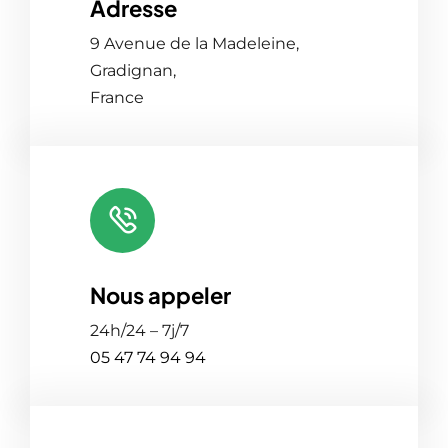
Adresse
Leaflet
|
Map tiles by
CARTO
, under
CC BY 3.0
. Data by
OpenStreetMap
, under ODbL.
9 Avenue de la Madeleine,
Gradignan,
France
Nous appeler
24h/24 – 7j/7
05 47 74 94 94