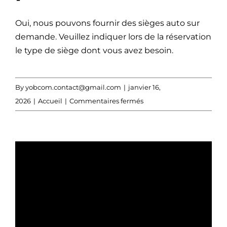
Oui, nous pouvons fournir des sièges auto sur
demande. Veuillez indiquer lors de la réservation
le type de siège dont vous avez besoin.
By
yobcom.contact@gmail.com
|
janvier 16,
sur
2026
|
Accueil
|
Commentaires fermés
Proposez-
vous
des
Share This Story,
sièges
auto
Choose Your Platform!
pour
enfants
Facebook
X
Bluesky
Reddit
LinkedIn
WhatsApp
Telegram
Tumblr
Xing
Email
?
Copy
Link