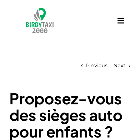
Skip
to
content
Toggl
Navig
Services
Contact
Previous
Next
Blog
Proposez-vous
des sièges auto
pour enfants ?