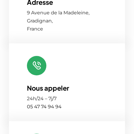
Adresse
Leaflet
|
Map tiles by
CARTO
, under
CC BY 3.0
. Data by
OpenStreetMap
, under ODbL.
9 Avenue de la Madeleine,
Gradignan,
France
Nous appeler
24h/24 – 7j/7
05 47 74 94 94