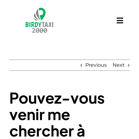
Skip
to
content
Toggl
Navig
Services
Contact
Previous
Next
Blog
Pouvez-vous
venir me
chercher à