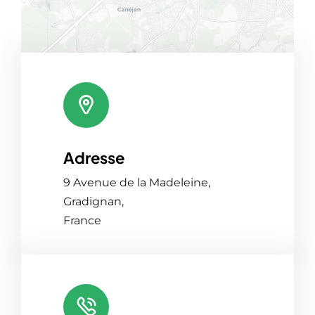
Adresse
Leaflet
|
Map tiles by
CARTO
, under
CC BY 3.0
. Data by
OpenStreetMap
, under ODbL.
9 Avenue de la Madeleine,
Gradignan,
France