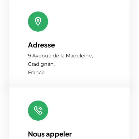
Adresse
Leaflet
|
Map tiles by
CARTO
, under
CC BY 3.0
. Data by
OpenStreetMap
, under ODbL.
9 Avenue de la Madeleine,
Gradignan,
France
Nous appeler