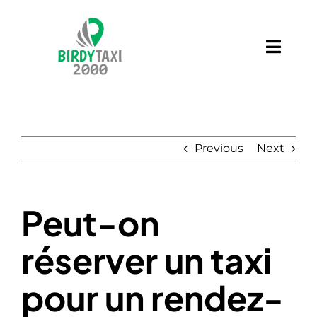
Skip
to
content
Toggl
Navig
Services
Contact
Previous
Next
Blog
Peut-on
réserver un taxi
pour un rendez-